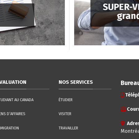
SUPER-VI
gran
VALUATION
NOS SERVICES
Bureau
Télép
TUDIANT AU CANADA
ÉTUDIER
Courr
ENS D’AFFAIRES
VISITER
Adre
MMIGRATION
TRAVAILLER
Montréa