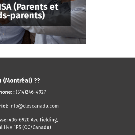
SA (Parents et
ds-parents)
 (Montréal) ??
hone:
:
(514)246-4927
iel
:
info@clescanada.com
sse:
406-6920 Ave Fielding,
l H4V 1P5
(QC/Canada)